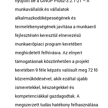
nyújtott be a GINOP Plusz-3.2.1-21 – A
munkavállalók és vállalatok
alkalmazkodóképességének és
termelékenységének javítása a munkaerő
fejlesztésén keresztül elnevezésű
munkaerőpiaci program keretében
meghirdetett felhívásra. Az elnyert
támogatásnak köszönhetően a projekt
keretében 9 féle képzés valósult meg 72 fő
közreműködésével, akik ezáltal újabb
ismeretekkel, készségekkel és
kompetenciákkal gazdagodtak. A
megszerzett tudás hatékony felhasználása