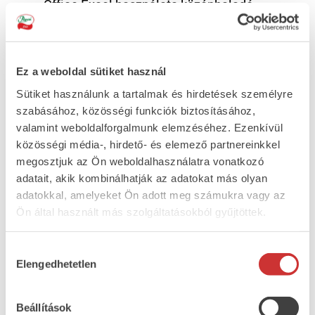
Office Excel használata középhaladó
szinten: A képzés célja, hogy a Microsoft
Excel táblázatkezelő program mindennapos
használata során összetettebb táblázatok
hatékony kezelésére, diagramok készítésére
Ez a weboldal sütiket használ
és formázására, alapszintű kimutatások
Sütiket használunk a tartalmak és hirdetések személyre
készítésére legyen képes a résztvevő.
szabásához, közösségi funkciók biztosításához,
Office Excel használata haladó szinten: A
valamint weboldalforgalmunk elemzéséhez. Ezenkívül
képzés célja a résztvevők felkészítése egy
közösségi média-, hirdető- és elemező partnereinkkel
aktuálisan korszerű Microsoft Excel
megosztjuk az Ön weboldalhasználatra vonatkozó
táblázatkezelő program speciális
adatait, akik kombinálhatják az adatokat más olyan
lehetőségeinek kihasználásra.
adatokkal, amelyeket Ön adott meg számukra vagy az
Asszertív kommunikáció és
Ön által használt más szolgáltatásokból gyűjtöttek.
konfliktuskezelés: A képzés célja a
résztvevők számára a kommunikáció
Hozzájárulás
hatékonyságát akadályozó tényezők és
Elengedhetetlen
kiválasztása
viselkedések megismerése, továbbá az értő
figyelem technikáinak elsajátítása és az
asszertív kommunikáció alkalmazása.
Beállítások