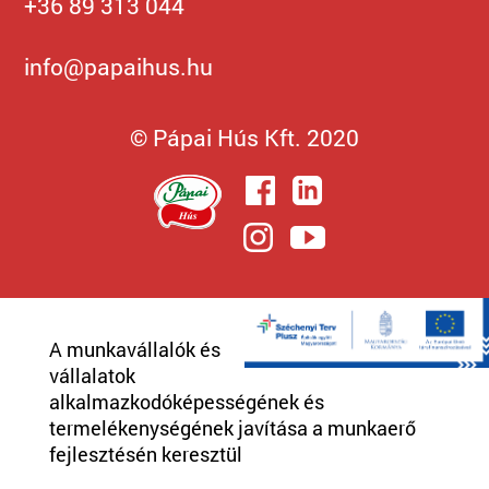
+36 89 313 044
info@papaihus.hu
© Pápai Hús Kft. 2020
A munkavállalók és
vállalatok
alkalmazkodóképességének és
termelékenységének javítása a munkaerő
fejlesztésén keresztül