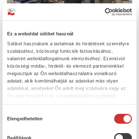
Ez a weboldal sütiket használ
VARIOVAC PRIMUS III MP 560-800 mélyhúzós
Sütiket használunk a tartalmak és hirdetések személyre
csomagológép
szabásához, közösségi funkciók biztosításához,
valamint weboldalforgalmunk elemzéséhez. Ezenkívül
közösségi média-, hirdető- és elemező partnereinkkel
megosztjuk az Ön weboldalhasználatra vonatkozó
adatait, akik kombinálhatják az adatokat más olyan
adatokkal, amelyeket Ön adott meg számukra vagy az
Ön által használt más szolgáltatásokból gyűjtöttek.
Hozzájárulás
Elengedhetetlen
kiválasztása
Beállítások