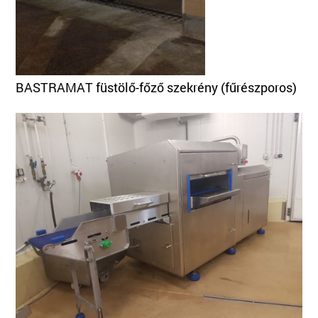
BASTRAMAT füstölő-főző szekrény (fűrészporos)