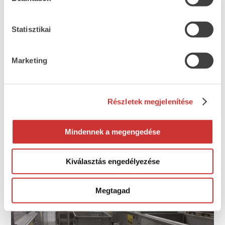
VARIOVAC PRIMUS III MP 560-800 mélyhúzós
csomagológép
Statisztikai
Marketing
Részletek megjelenítése
Mindennek a megengedése
TEXTOR TS 750 szeletelő vonal
Kiválasztás engedélyezése
Megtagad