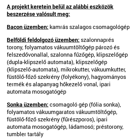
A projekt keretein belül az alábbi eszközök
beszerzése valósult meg:
Bacon üzemben:
kamrás szalagos csomagológép
Belföldi feldolgozó üzemben:
szalonnaprés
torony, folyamatos vákuumtöltőgép pározó és
felszedővonallal, szalonna fűzőgép, klipszelőgép
(dupla-klipszelő automata), klipszelőgép
(klipszelő-automata), mikrokutter, vákuumkutter,
füstölő-főző szekrény (folyékony), hagyományos
termék és alapanyag hőkezelő vonal, ipari
automata mosogatógép
Sonka üzemben:
csomagoló gép (fólia sonka),
folyamatos vákuumgaratos vákuumtöltőgép,
füstölő-főző szekrény (fűrészporos), ipari
automata mosogatógép, ládamosó; préstorony,
tumbler tartály