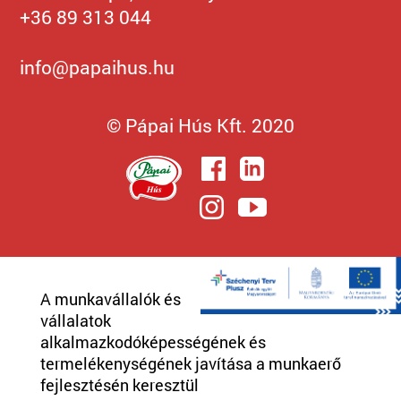
+36 89 313 044
info@papaihus.hu
© Pápai Hús Kft. 2020
A munkavállalók és
vállalatok
alkalmazkodóképességének és
termelékenységének javítása a munkaerő
fejlesztésén keresztül