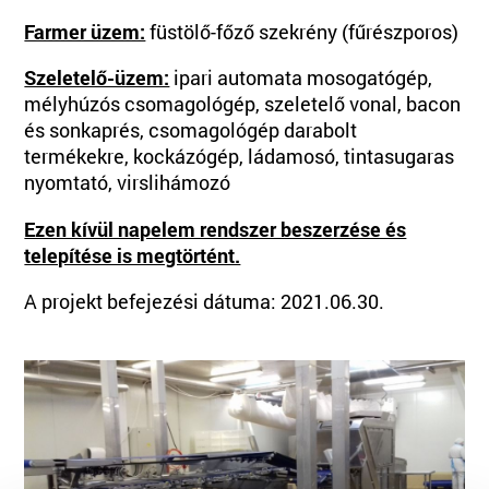
Farmer üzem:
füstölő-főző szekrény (fűrészporos)
Szeletelő-üzem:
ipari automata mosogatógép,
mélyhúzós csomagológép, szeletelő vonal, bacon
és sonkaprés, csomagológép darabolt
termékekre, kockázógép, ládamosó, tintasugaras
nyomtató, virslihámozó
Ezen kívül napelem rendszer beszerzése és
telepítése is megtörtént.
A projekt befejezési dátuma: 2021.06.30.