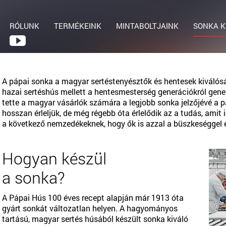
RÓLUNK
TERMÉKEINK
MINTABOLTJAINK
SONKA K
A pápai sonka a magyar sertéstenyésztők és hentesek kiváló
hazai sertéshús mellett a hentesmesterség generációkról ge
tette a magyar vásárlók számára a legjobb sonka jelzőjévé a 
hosszan érleljük, de még régebb óta érlelődik az a tudás, ami
a következő nemzedékeknek, hogy ők is azzal a büszkeséggel 
Hogyan készül
a sonka?
A Pápai Hús 100 éves recept alapján már 1913 óta
gyárt sonkát változatlan helyen. A hagyományos
tartású, magyar sertés húsából készült sonka kiváló