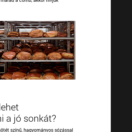
lehet
i a jó sonkát?
ötét színű, hagyományos sózással