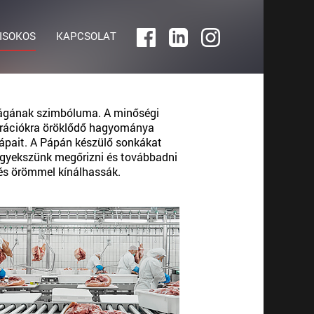
ISOKOS
KAPCSOLAT
ságának szimbóluma. A minőségi
nerációkra öröklődő hagyománya
pápait. A Pápán készülő sonkákat
t igyekszünk megőrizni és továbbadni
és örömmel kínálhassák.