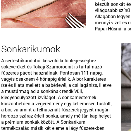
készült sonkát ér
világosabb színű
Állagában legyen 
mennyi vizet és 
Pápai Húsnál a so
Sonkarikumok
A sertésfrikandóból készülő különlegességhez
sókeveréket és Tokaji Szamorodnit is tartalmazó
fűszeres pácot használnak. Pontosan 111 napig,
vagyis csaknem 4 hónapig érlelik. A bor karakteres
íze és illata mellett a babérlevél, a csillagánizs, illetve
a mustármag ad a sonkának rendkívüli,
kiegyensúlyozott ízvilágot. A sonkamesternek
köszönhetően a végeredmény egy kellemesen füstölt,
a bor, valamint a felhasznált fűszerek jegyeit magán
hordozó száraz érlelt sonka, amely méltán kap helyet
a prémium sonkák között. A Sonkarikum
termékcsalád másik két eleme a lágy fűszerekben