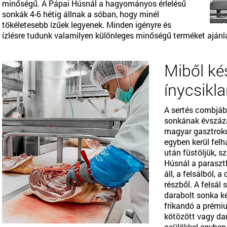
minőségű. A Pápai Húsnál a hagyományos érlelésű
sonkák 4-6 hétig állnak a sóban, hogy minél
tökéletesebb ízűek legyenek. Minden igényre és
ízlésre tudunk valamilyen különleges minőségű terméket ajánl
Miből ké
ínycsikl
A sertés combjábó
sonkának évszáz
magyar gasztroku
egyben kerül felh
után füstöljük, s
Húsnál a paraszt
áll, a felsálból, a
részből. A felsál
darabolt sonka ké
frikandó a prémi
kötözött vagy da
csülökkel egyben