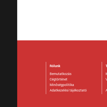
Rólunk
Bemutatkozás
Cégtörténet
Minőségpolitika
Adatkezelési tájékoztató
A