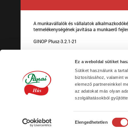
A munkavállalók és vállalatok alkalmazkodók
termelékenységének javítása a munkaerő fejle
GINOP Plusz-3.2.1-21
Ez a weboldal sütiket has
Sütiket használunk a tart
biztosításához, valamint 
Hatékonyságnövelési képzési
elemező partnereinkkel me
program
az adatokat más olyan ad
a Pápai Hús Kft-nél
szolgáltatásokból gyűjtötte
GINOP-6.1.6-17-2018-00831
Hozzájárulás
Elengedhetetlen
kiválasztása