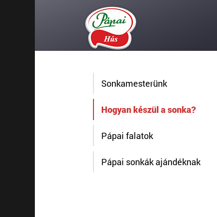
Sonkamesterünk
Hogyan készül a sonka?
Pápai falatok
Pápai sonkák ajándéknak