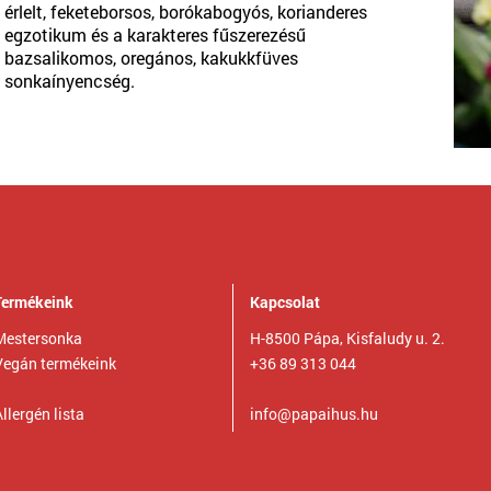
érlelt, feketeborsos, borókabogyós, korianderes
egzotikum és a karakteres fűszerezésű
bazsalikomos, oregános, kakukkfüves
sonkaínyencség.
Termékeink
Kapcsolat
Mestersonka
H-8500 Pápa, Kisfaludy u. 2.
Vegán termékeink
+36 89 313 044
llergén lista
info@papaihus.hu