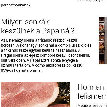
parasztsonkának.
Milyen sonkák
készülnek a Pápainál?
Az Esterházy sonka a frikandó részből készül
bőrösen. A Kőrishegyi sonkánál a comb slussz, dió és
a frikandó része egyben kerül felhasználásra. A
Prágai sonka az egész combból készül, csont nélkül,
sült verzióban. A Pápai Extra sonka lényege a
színhús tartalom. A comb alkotórészeiből készül
83%-os hústartalommal.
Honnan 
felismern
Megjelenésében s