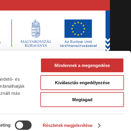
Mindennek a megengedése
irdető- és
ás- és
Kiválasztás engedélyezése
mbinálhatják
sznált más
elepén
Megtagad
17-00046
eting
Részletek megjelenítése