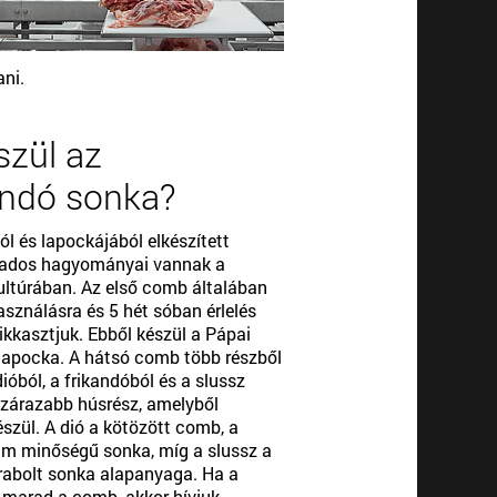
ani.
szül az
andó sonka?
l és lapockájából elkészített
ados hagyományai vannak a
ltúrában. Az első comb általában
asználásra és 5 hét sóban érlelés
zikkasztjuk. Ebből készül a Pápai
lapocka. A hátsó comb több részből
 dióból, a frikandóból és a slussz
 szárazabb húsrész, amelyből
szül. A dió a kötözött comb, a
um minőségű sonka, míg a slussz a
rabolt sonka alapanyaga. Ha a
 marad a comb, akkor hívjuk