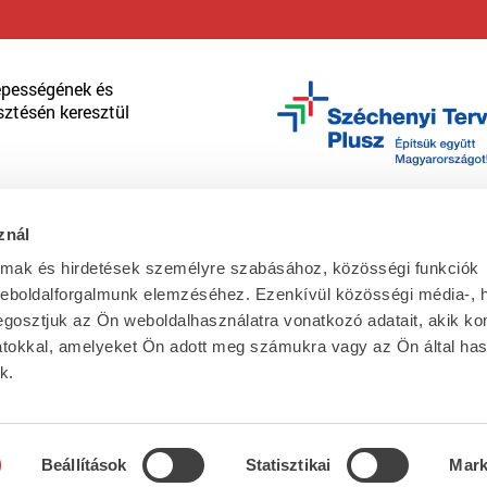
épességének és
sztésén keresztül
znál
almak és hirdetések személyre szabásához, közösségi funkciók
weboldalforgalmunk elemzéséhez. Ezenkívül közösségi média-, h
A Pápai Hús Kft. kapacit
gosztjuk az Ön weboldalhasználatra vonatkozó adatait, akik ko
hatékonyságnövelő
atokkal, amelyeket Ön adott meg számukra vagy az Ön által ha
beruházása a központi t
k.
GINOP-1.2.6-8-3-4-16-20
Beállítások
Statisztikai
Mark