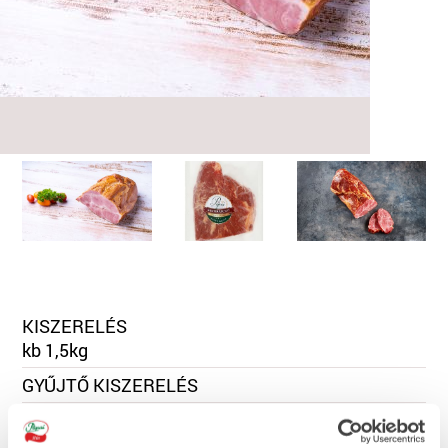
KISZERELÉS
kb 1,5kg
GYŰJTŐ KISZERELÉS
TÁROLÁS, SZAVATOSSÁG
0 és +5 °C közötti hőmérsékleten, 35 nap