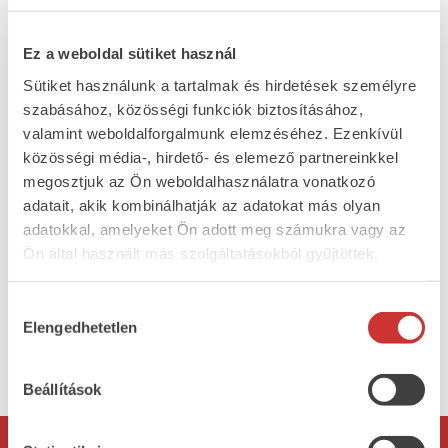
ÖSSZETEVŐK
sertés csont nélküli tarja (95%), víz, étkezési só,
Ez a weboldal sütiket használ
dextróz, cukor, emulgeálószer (E451), ízfokozó
Sütiket használunk a tartalmak és hirdetések személyre
(E621), antioxidáns (E301), aroma, tartósítószerek
szabásához, közösségi funkciók biztosításához,
(E250, E252).
valamint weboldalforgalmunk elemzéséhez. Ezenkívül
közösségi média-, hirdető- és elemező partnereinkkel
ALLERGÉNEK
megosztjuk az Ön weboldalhasználatra vonatkozó
ÁTLAGOS TÁPÉRTÉK
adatait, akik kombinálhatják az adatokat más olyan
(100g termékben)
adatokkal, amelyeket Ön adott meg számukra vagy az
Energia 1095kJ/264kcal; Zsír 21g, amelyből
Ön által használt más szolgáltatásokból gyűjtöttek.
telített zsírsavak 9,5g; Szénhidrát 0,7g, amelyből
cukrok 0,7g; Fehérje 18g; Só 3,9g
Hozzájárulás
Elengedhetetlen
kiválasztása
vissza
Beállítások