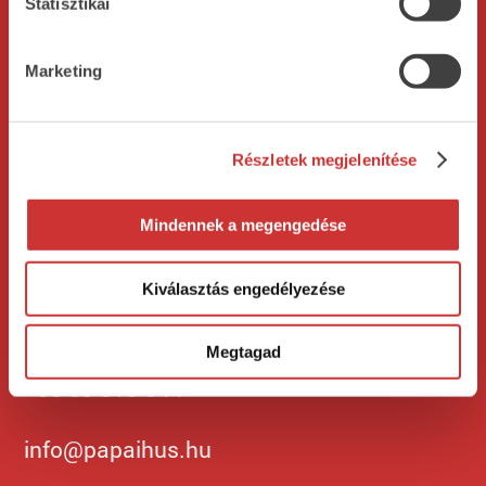
Statisztikai
Rólunk
Termékeink
Bemutatkozás
Mestersonka
Marketing
Cégtörténet
Vegán termékeink
Minőségpolitika
Részletek megjelenítése
Adatkezelési
Allergén lista
Mindennek a megengedése
tájékoztató
Kiválasztás engedélyezése
Kapcsolat
Megtagad
H-8500 Pápa, Kisfaludy u. 2.
+36 89 313 044
info@papaihus.hu