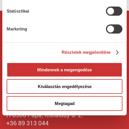
Statisztikai
Rólunk
Termékeink
Marketing
Bemutatkozás
Mestersonka
Cégtörténet
Vegán termékeink
Részletek megjelenítése
Minőségpolitika
Mindennek a megengedése
Adatkezelési
Allergén lista
tájékoztató
Kiválasztás engedélyezése
Kapcsolat
Megtagad
H-8500 Pápa, Kisfaludy u. 2.
+36 89 313 044