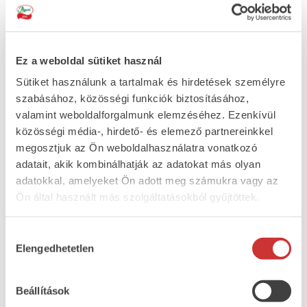
ÖSSZETEVŐK
sertés csont nélküli tarja (86%), víz, étkezési só,
növényi olaj (napraforgó), fűszerek, stabilizátor
(trifoszfátok), dextróz, sűrítőanyagok (feldolgozott
Ez a weboldal sütiket használ
Euchema moszat, xantángumi,
Sütiket használunk a tartalmak és hirdetések személyre
szentjánoskenyérliszt), burgonyakeményítő,
szabásához, közösségi funkciók biztosításához,
növényi rost (citrus), sertés fehérje, antioxidáns
valamint weboldalforgalmunk elemzéséhez. Ezenkívül
(nátrium-aszkorbát), fokhagymapor, savanyúságot
közösségi média-, hirdető- és elemező partnereinkkel
szabályozó anyag (nátrium-diacetát).
megosztjuk az Ön weboldalhasználatra vonatkozó
ALLERGÉNEK
adatait, akik kombinálhatják az adatokat más olyan
ÁTLAGOS TÁPÉRTÉK
adatokkal, amelyeket Ön adott meg számukra vagy az
(100g termékben)
Ön által használt más szolgáltatásokból gyűjtöttek.
Energia: 664kJ/159kcal; Zsír: 10g, amelyből
telített zsírsavak: 4,1g; Szénhidrát: 1,3g; amelyből
Hozzájárulás
cukrok: <0,5g; Fehérje: 16g; Só: 2,3g.
Elengedhetetlen
kiválasztása
Beállítások
vissza