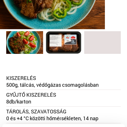
KISZERELÉS
500g, tálcás, védőgázas csomagolásban
GYŰJTŐ KISZERELÉS
8db/karton
TÁROLÁS, SZAVATOSSÁG
0 és +4 °C közötti hőmérsékleten, 14 nap