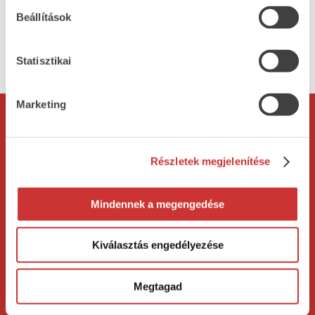
cukrok 1,2g; Fehérje 14g; Rost <0,5g; Só 1,9g.
Beállítások
Statisztikai
vissza
Marketing
Rólunk
Termékeink
Bemutatkozás
Mestersonka
Részletek megjelenítése
Cégtörténet
Vegán termékeink
Mindennek a megengedése
Minőségpolitika
Adatkezelési
Allergén lista
Kiválasztás engedélyezése
tájékoztató
Megtagad