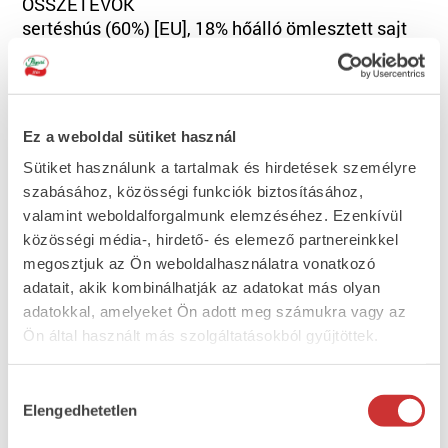
ÖSSZETEVŐK
sertéshús (60%) [EU], 18% hőálló ömlesztett sajt
[sajt 34%, ivóvíz, módosított keményítő (E1422),
tejszín, sűrítőanyagok (E407, E466, E410, E417);
étkezési só, emulgeálószerek (E339, E450, E451,
E331); savanyúságot szabályozó anyag (E330)],
Ez a weboldal sütiket használ
ivóvíz, sertésbőrke, szárított paradicsom (2%),
Sütiket használunk a tartalmak és hirdetések személyre
étkezési só, paprika granulátum (1%), sertés
szabásához, közösségi funkciók biztosításához,
húsfehérje, burgonyakeményítő, stabilizátorok
valamint weboldalforgalmunk elemzéséhez. Ezenkívül
(E450, E451); dextróz, emészthető marhakollagén
közösségi média-, hirdető- és elemező partnereinkkel
bél (víz, kollagén, glicerin, kenőolaj),
megosztjuk az Ön weboldalhasználatra vonatkozó
antioxidánsok (E300, E316); fűszerek,
adatait, akik kombinálhatják az adatokat más olyan
fűszerkivonatok, aroma, füst, tartósítószer (E250).
adatokkal, amelyeket Ön adott meg számukra vagy az
ALLERGÉNEK
Ön által használt más szolgáltatásokból gyűjtöttek.
ÁTLAGOS TÁPÉRTÉK
(100g termékben)
Hozzájárulás
Energia 1238kJ/298kcal; Zsír 24g, amelyből
Elengedhetetlen
kiválasztása
telített zsírsavak 9,8g; Szénhidrát 6,4g, amelyből