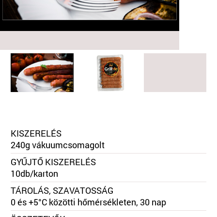
KISZERELÉS
240g vákuumcsomagolt
GYŰJTŐ KISZERELÉS
10db/karton
TÁROLÁS, SZAVATOSSÁG
0 és +5°C közötti hőmérsékleten, 30 nap