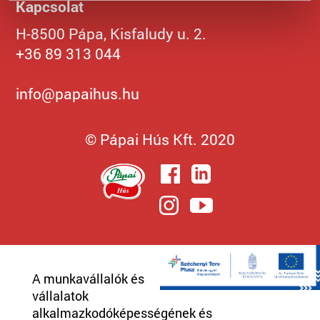
Kapcsolat
H-8500 Pápa, Kisfaludy u. 2.
+36 89 313 044
info@papaihus.hu
© Pápai Hús Kft. 2020
A munkavállalók és
vállalatok
alkalmazkodóképességének és