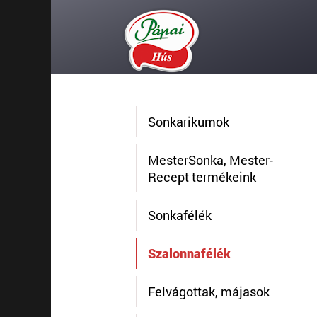
Sonkarikumok
MesterSonka, Mester-
Recept termékeink
Sonkafélék
Szalonnafélék
Felvágottak, májasok