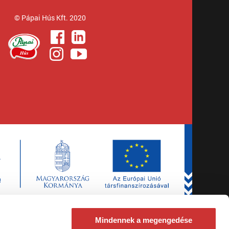
© Pápai Hús Kft. 2020
Mindennek a megengedése