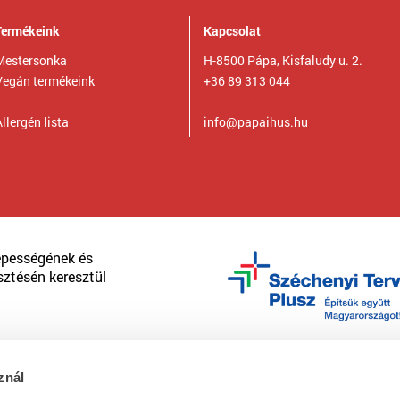
Termékeink
Kapcsolat
Mestersonka
H-8500 Pápa, Kisfaludy u. 2.
Vegán termékeink
+36 89 313 044
llergén lista
info@papaihus.hu
épességének és
sztésén keresztül
znál