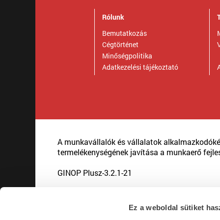
Rólunk
Bemutatkozás
Cégtörténet
Minőségpolitika
Adatkezelési tájékoztató
A
A munkavállalók és vállalatok alkalmazkodók
termelékenységének javítása a munkaerő fejle
GINOP Plusz-3.2.1-21
Ez a weboldal sütiket has