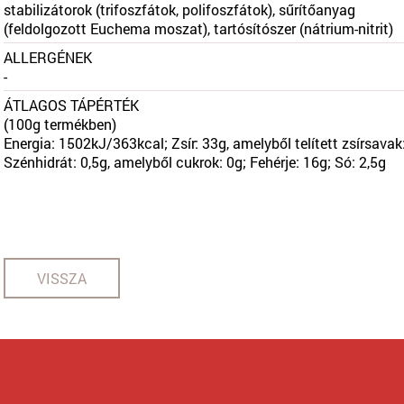
stabilizátorok (trifoszfátok, polifoszfátok), sűrítőanyag
(feldolgozott Euchema moszat), tartósítószer (nátrium-nitrit)
ALLERGÉNEK
-
ÁTLAGOS TÁPÉRTÉK
(100g termékben)
Energia: 1502kJ/363kcal; Zsír: 33g, amelyből telített zsírsavak
Szénhidrát: 0,5g, amelyből cukrok: 0g; Fehérje: 16g; Só: 2,5g
VISSZA