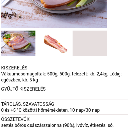
KISZERELÉS
Vákuumcsomagoltak: 500g, 600g, felezett: kb. 2,4kg, Lédig:
egészben, kb. 5 kg
GYŰJTŐ KISZERELÉS
TÁROLÁS, SZAVATOSSÁG
0 és +5 °C közötti hőmérsékleten, 10 nap/30 nap
ÖSSZETEVŐK
sertés bőrös császárszalonna (90%), ivóvíz, étkezési só,