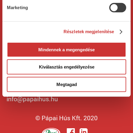
Cégtörténet
Vegán termékeink
Marketing
Minőségpolitika
Adatkezelési
Allergén lista
Részletek megjelenítése
tájékoztató
Mindennek a megengedése
Kapcsolat
Kiválasztás engedélyezése
H-8500 Pápa, Kisfaludy u. 2.
+36 89 313 044
Megtagad
info@papaihus.hu
© Pápai Hús Kft. 2020