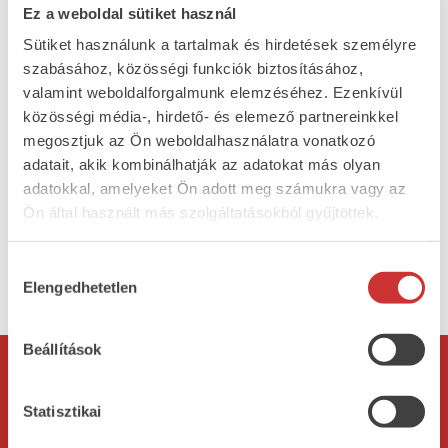
kész, rászórjuk a pirospaprikát, szemes borsot és
Ez a weboldal sütiket használ
felöntjük vízzel. Nagyjából 1,5 órán át főzzük,
Sütiket használunk a tartalmak és hirdetések személyre
ekkor mehet bele a beáztatott bab, a babérlevél
szabásához, közösségi funkciók biztosításához,
és az apróra vágott fokhagyma is. 1 óra főzés után
valamint weboldalforgalmunk elemzéséhez. Ezenkívül
jöhet a kimosott savanyú káposzta és ezzel újabb
közösségi média-, hirdető- és elemező partnereinkkel
1 órán át főzzük. A tejföllel elkeverjük a lisztet és
megosztjuk az Ön weboldalhasználatra vonatkozó
apránként felöntjük a leves levével – ez a
adatait, akik kombinálhatják az adatokat más olyan
hőkiegyenlítés – majd folyamatosan kevergetve a
adatokkal, amelyeket Ön adott meg számukra vagy az
leveshez öntjük. Még forralunk rajta egyet és
Ön által használt más szolgáltatásokból gyűjtöttek.
kész! Friss fehér kenyérrel tálalva a legjobb.
Hozzájárulás
Elengedhetetlen
kiválasztása
vissza
Beállítások
Rólunk
Termékeink
Statisztikai
Bemutatkozás
Mestersonka