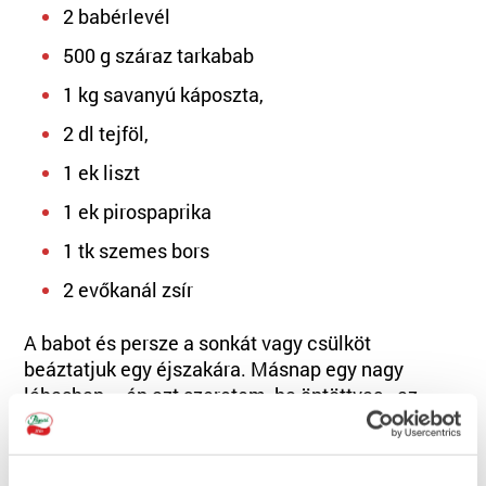
2 babérlevél
500 g száraz tarkabab
1 kg savanyú káposzta,
2 dl tejföl,
1 ek liszt
1 ek pirospaprika
1 tk szemes bors
2 evőkanál zsír
A babot és persze a sonkát vagy csülköt
beáztatjuk egy éjszakára. Másnap egy nagy
lábasban – én azt szeretem, ha öntöttvas - az
apróra vágott hagymát megdinszteljük, majd
rádobjuk a felkockázott csülköt/sonkát és 5
percig folyamatosan kevergetve lepirítjuk. Ha