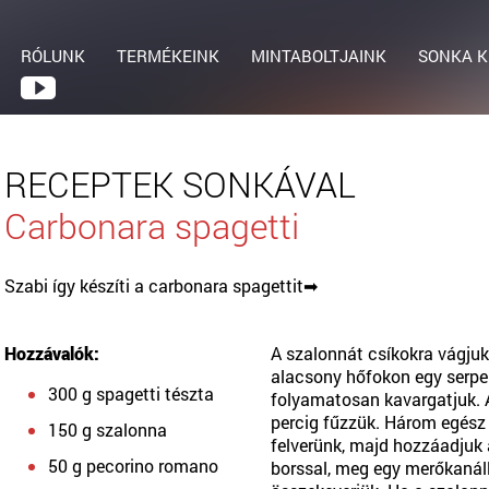
RÓLUNK
TERMÉKEINK
MINTABOLTJAINK
SONKA K
RECEPTEK SONKÁVAL
Carbonara spagetti
Szabi így készíti a carbonara spagettit➡
Hozzávalók:
A szalonnát csíkokra vágjuk 
alacsony hőfokon egy serpe
300 g spagetti tészta
folyamatosan kavargatjuk. A 
percig fűzzük. Három egész 
150 g szalonna
felverünk, majd hozzáadjuk a
50 g pecorino romano
borssal, meg egy merőkanáll