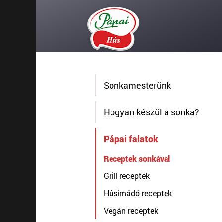
Sonkamesterünk
Hogyan készül a sonka?
Pápai falatok
Receptek sonkával
Grill receptek
Húsimádó receptek
Vegán receptek