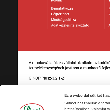
Rólunk
Bemutatkozás
Cégtörténet
Minőségpolitika
Adatkezelési tájékoztató
A
A munkavállalók és vállalatok alkalmazkodók
termelékenységének javítása a munkaerő fejle
GINOP Plusz-3.2.1-21
Ez a weboldal sütiket has
Sütiket használunk a tart
biztosításához, valamint 