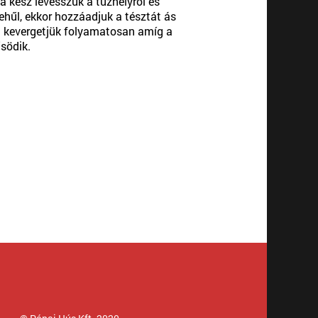
a kész levesszük a tűzhelyről és
ehűl, ekkor hozzáadjuk a tésztát ás
g kevergetjük folyamatosan amíg a
södik.