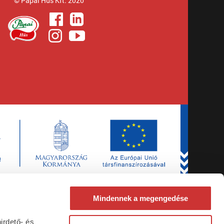
© Pápai Hús Kft. 2020
Mindennek a megengedése
irdető- és