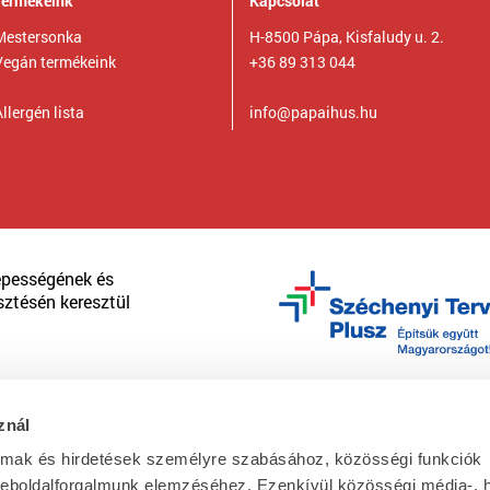
Termékeink
Kapcsolat
Mestersonka
H-8500 Pápa, Kisfaludy u. 2.
Vegán termékeink
+36 89 313 044
llergén lista
info@papaihus.hu
épességének és
sztésén keresztül
znál
almak és hirdetések személyre szabásához, közösségi funkciók
weboldalforgalmunk elemzéséhez. Ezenkívül közösségi média-, h