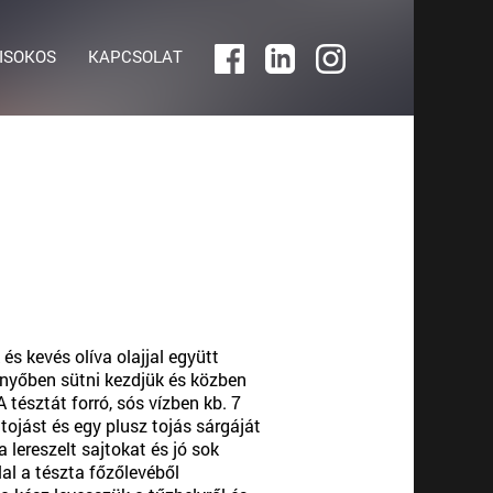
ISOKOS
KAPCSOLAT
és kevés olíva olajjal együtt
nyőben sütni kezdjük és közben
tésztát forró, sós vízben kb. 7
tojást és egy plusz tojás sárgáját
 lereszelt sajtokat és jó sok
al a tészta főzőlevéből