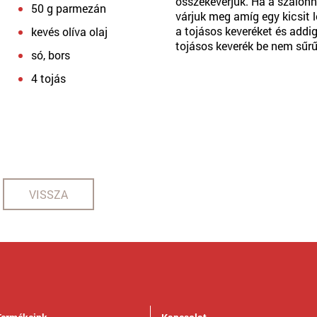
összekeverjük. Ha a szalonn
50 g parmezán
várjuk meg amíg egy kicsit l
a tojásos keveréket és addi
kevés olíva olaj
tojásos keverék be nem sűrű
só, bors
4 tojás
VISSZA