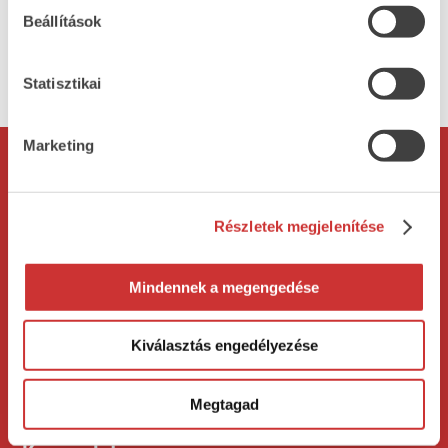
amíg aranybarnára sül a teteje, kb. 20 percre.
Beállítások
Statisztikai
vissza
Marketing
Rólunk
Termékeink
Bemutatkozás
Mestersonka
Részletek megjelenítése
Cégtörténet
Vegán termékeink
Mindennek a megengedése
Minőségpolitika
Adatkezelési
Allergén lista
Kiválasztás engedélyezése
tájékoztató
Megtagad