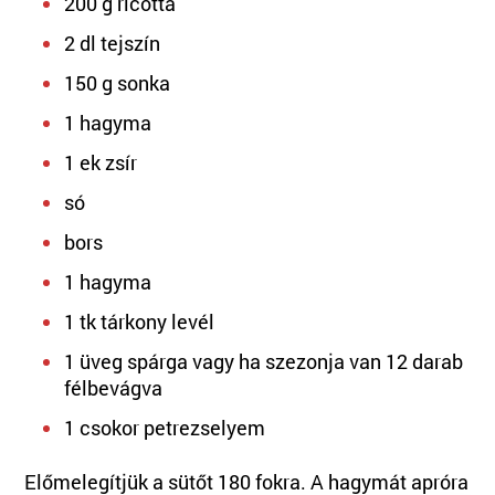
200 g ricotta
2 dl tejszín
150 g sonka
1 hagyma
1 ek zsír
só
bors
1 hagyma
1 tk tárkony levél
1 üveg spárga vagy ha szezonja van 12 darab
félbevágva
1 csokor petrezselyem
Előmelegítjük a sütőt 180 fokra. A hagymát apróra