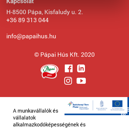
Kapcsolat
H-8500 Pápa, Kisfaludy u. 2.
+36 89 313 044
info@papaihus.hu
© Pápai Hús Kft. 2020
A munkavállalók és
vállalatok
alkalmazkodóképességének és