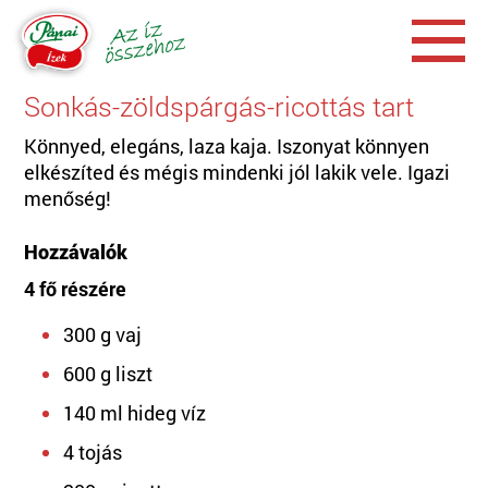
Sonkás-zöldspárgás-ricottás tart
Könnyed, elegáns, laza kaja. Iszonyat könnyen
elkészíted és mégis mindenki jól lakik vele. Igazi
menőség!
Hozzávalók
4 fő részére
300 g vaj
600 g liszt
140 ml hideg víz
4 tojás